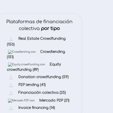
Plataformas de financiación
colectiva
por tipo
Real Estate Crowdfunding
(153)
Crowdlending
(151)
Equity
crowdfunding
(89)
Donation crowdfunding
(59)
P2P lending
(41)
Financiación colectiva
(25)
Mercado P2P
(21)
Invoice financing
(14)