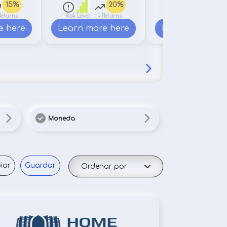
15%
20%
p.a.
Returns
Risk Level
= Returns
Risk Level
= Returns
e here
Learn more here
Learn more he
Moneda
iar
Guardar
Ordenar por