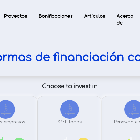
Proyectos
Bonificaciones
Artículos
Acerca
de
ormas de financiación co
Choose to invest in
s empresas
SME loans
Renewable 