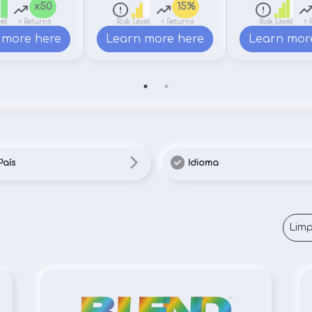
x50
15%
el
= Returns
Risk Level
= Returns
Risk Level
= 
 more here
Learn more here
Learn mor
País
Idioma
Limp