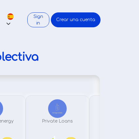
Sign
Crear una cuenta
in
lectiva
energy
Private Loans
Art
50%