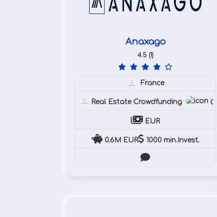
Anaxago
4.5 (1)
France
Real Estate Crowdfunding
Cr
EUR
0.6M EUR
1000 min.Invest.