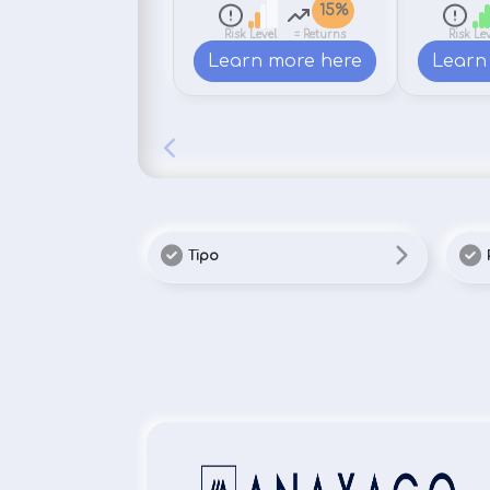
15%
Risk Level
= Returns
Risk Lev
Learn more here
Learn
Tipo