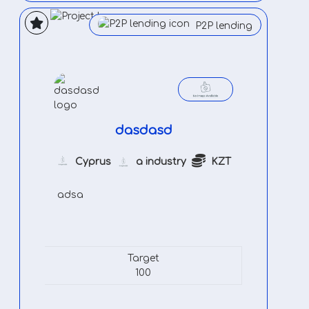
P2P lending
dasdasd
Cyprus
a industry
KZT
adsa
Target
100