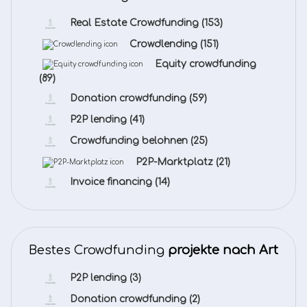
Real Estate Crowdfunding
(153)
Crowdlending
(151)
Equity crowdfunding
(89)
Donation crowdfunding
(59)
P2P lending
(41)
Crowdfunding belohnen
(25)
P2P-Marktplatz
(21)
Invoice financing
(14)
Bestes Crowdfunding
projekte nach Art
P2P lending
(3)
Donation crowdfunding
(2)