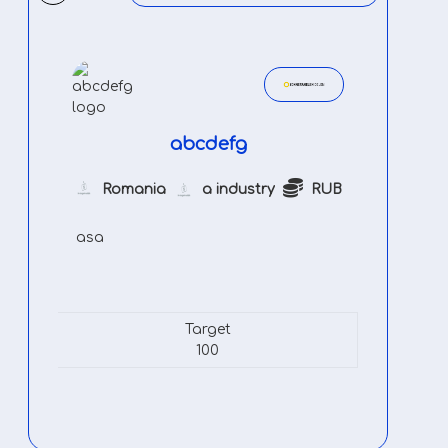
abcdefg
Romania
a industry
RUB
asa
Target
100