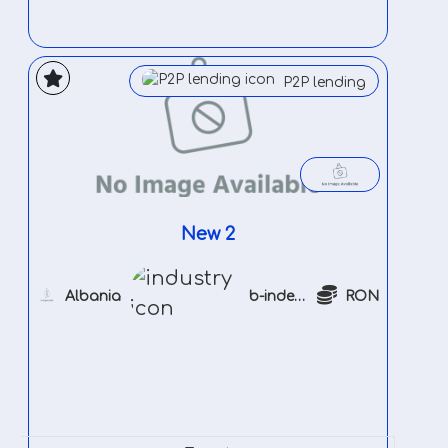
P2P lending
New 2
Albania
b-indeustry
RON