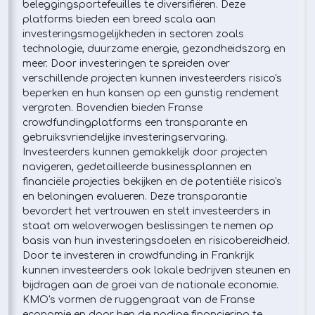
beleggingsportefeuilles te diversifiëren. Deze
platforms bieden een breed scala aan
investeringsmogelijkheden in sectoren zoals
technologie, duurzame energie, gezondheidszorg en
meer. Door investeringen te spreiden over
verschillende projecten kunnen investeerders risico's
beperken en hun kansen op een gunstig rendement
vergroten. Bovendien bieden Franse
crowdfundingplatforms een transparante en
gebruiksvriendelijke investeringservaring.
Investeerders kunnen gemakkelijk door projecten
navigeren, gedetailleerde businessplannen en
financiële projecties bekijken en de potentiële risico's
en beloningen evalueren. Deze transparantie
bevordert het vertrouwen en stelt investeerders in
staat om weloverwogen beslissingen te nemen op
basis van hun investeringsdoelen en risicobereidheid.
Door te investeren in crowdfunding in Frankrijk
kunnen investeerders ook lokale bedrijven steunen en
bijdragen aan de groei van de nationale economie.
KMO's vormen de ruggengraat van de Franse
economie en door hen de nodige financiering te