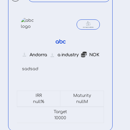
abc
Andorra
a industry
NOK
sadsad
IRR
Maturity
null%
nullM
Target
10000