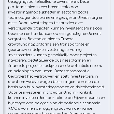
beleggingsportefeuilles te diversifiëren. Deze
platforms bieden een breed scala aan
investeringsmogelijkheden in sectoren zoals
technologie, duurzame energie, gezondheidszorg en
meer. Door investeringen te spreiden over
verschillende projecten kunnen investeerders risico's
beperken en hun kansen op een gunstig rendement
vergroten. Bovendien bieden Franse
crowdfundingplatforms een transparante en
gebruiksvriendelijke investeringservaring.
Investeerders kunnen gemakkelijk door projecten
navigeren, gedetailleerde businessplannen en
financiële projecties bekijken en de potentiële risico's
en beloningen evalueren. Deze transparantie
bevordert het vertrouwen en stelt investeerders in
staat om weloverwogen beslissingen te nemen op
basis van hun investeringsdoelen en risicobereidheid.
Door te investeren in crowdfunding in Frankrijk
kunnen investeerders ook lokale bedrijven steunen en
bijdragen aan de groei van de nationale economie.
KMO's vormen de ruggengraat van de Franse
economie en door hen de nodige financiering te